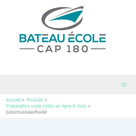
Aller
au
contenu
Bateau Cap 180
Permis Bateaux et coaching maritime en Occitanie
Accueil
Produits
Préparation code côtier en ligne 6 mois
passrousseaufluvial