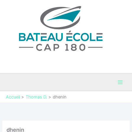
Aller
au
contenu
Bateau Cap 180
Permis Bateaux et coaching maritime en Occitanie
Accueil
Thomas D.
dhenin
dhenin