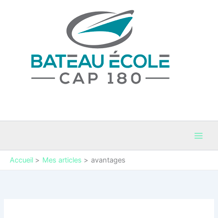
Aller
au
contenu
Bateau Cap 180
Permis Bateaux et coaching maritime en Occitanie
Accueil
Mes articles
avantages