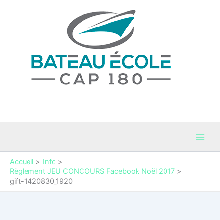
Aller
au
contenu
Bateau Cap 180
Permis Bateaux et coaching maritime en Occitanie
Accueil
Info
Règlement JEU CONCOURS Facebook Noël 2017
gift-1420830_1920