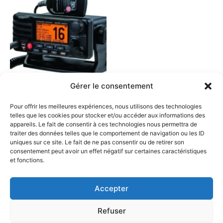
Gérer le consentement
Offre
Permis Radio – CRR en
Pour offrir les meilleures expériences, nous utilisons des technologies
présentiel – Saint Cyprien
telles que les cookies pour stocker et/ou accéder aux informations des
appareils. Le fait de consentir à ces technologies nous permettra de
150
€
traiter des données telles que le comportement de navigation ou les ID
uniques sur ce site. Le fait de ne pas consentir ou de retirer son
Ajouter au panier
consentement peut avoir un effet négatif sur certaines caractéristiques
et fonctions.
Accepter
Réalisation Site Web : Studio Numerik
Refuser
Mentions légales