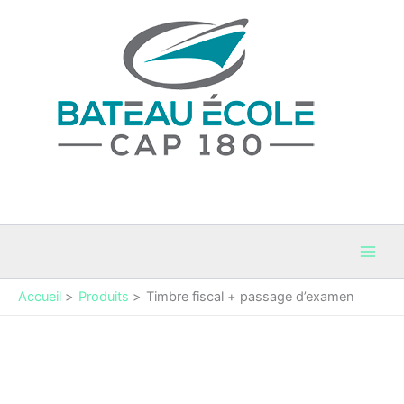
Aller
au
contenu
Bateau Cap 180
Permis Bateaux et coaching maritime en Occitanie
Accueil
Produits
Timbre fiscal + passage d’examen
quantité
de
Timbre
fiscal
+