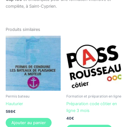
complète, à Saint-Cyprien.
Produits similaires
Permis bateau
Formation et préparation en ligne
Hauturier
Préparation code côtier en
ligne 3 mois
598
€
40
€
Ajouter au panier