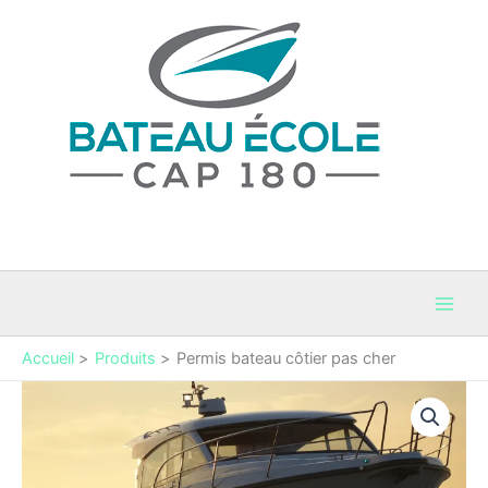
Aller
au
contenu
Bateau Cap 180
Permis Bateaux et coaching maritime en Occitanie
Accueil
Produits
Permis bateau côtier pas cher
quantité
de
Permis
bateau
côtier