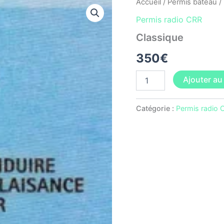
quantité
Accueil
/
Permis bateau
/
de
Permis radio CRR
Classique
Classique
350
€
Ajouter au
Catégorie :
Permis radio 