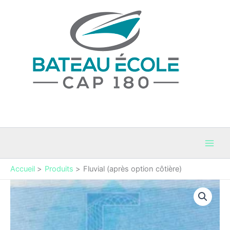
Aller
au
contenu
Bateau Cap 180
Permis Bateaux et coaching maritime en Occitanie
Accueil
Produits
Fluvial (après option côtière)
quantité
de
Fluvial
(après
option