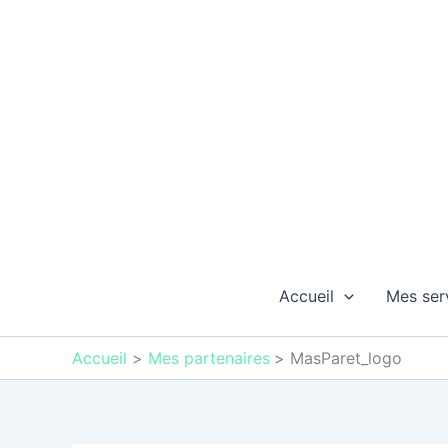
Aller
au
contenu
Accueil
Mes ser
Accueil
Mes partenaires
MasParet_logo