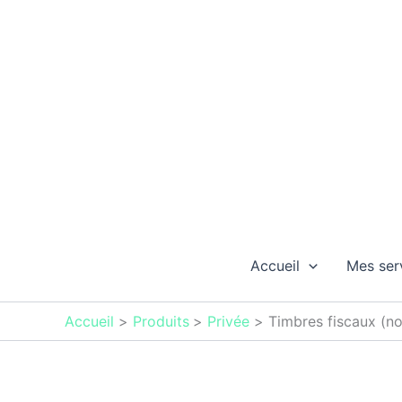
Trié
Aller
par
au
popularité
contenu
Accueil
Mes ser
Accueil
Produits
Privée
Timbres fiscaux (n